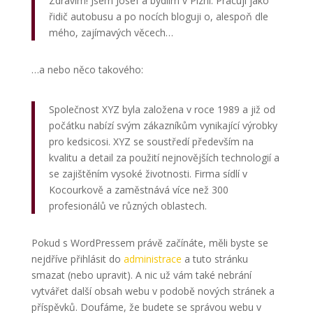
Zdravím! Jsem Josef a bydlím v Plzni. Pracuji jako
řidič autobusu a po nocích bloguji o, alespoň dle
mého, zajímavých věcech…
…a nebo něco takového:
Společnost XYZ byla založena v roce 1989 a již od
počátku nabízí svým zákazníkům vynikající výrobky
pro kedsicosi. XYZ se soustředí především na
kvalitu a detail za použití nejnovějších technologií a
se zajištěním vysoké životnosti. Firma sídlí v
Kocourkově a zaměstnává více než 300
profesionálů ve různých oblastech.
Pokud s WordPressem právě začínáte, měli byste se
nejdříve přihlásit do
administrace
a tuto stránku
smazat (nebo upravit). A nic už vám také nebrání
vytvářet další obsah webu v podobě nových stránek a
příspěvků. Doufáme, že budete se správou webu v